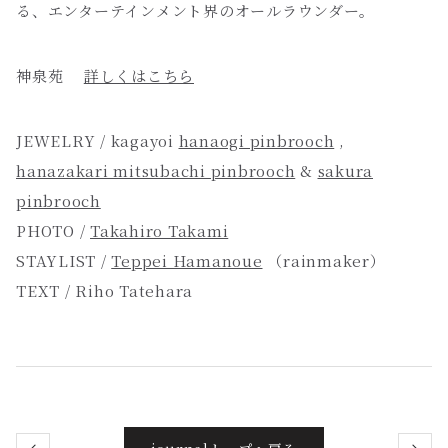
る、エンターテインメント界のオールラウンダー。
神泉苑
詳しくはこちら
JEWELRY / kagayoi
hanaogi pinbrooch
,
hanazakari mitsubachi pinbrooch
&
sakura
pinbrooch
PHOTO /
Takahiro Takami
STAYLIST /
Teppei Hamanoue
（rainmaker）
TEXT / Riho Tatehara