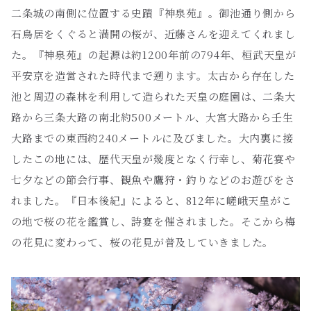
二条城の南側に位置する史蹟『神泉苑』。御池通り側から
石鳥居をくぐると満開の桜が、近藤さんを迎えてくれまし
た。『神泉苑』の起源は約1200年前の794年、桓武天皇が
平安京を造営された時代まで遡ります。太古から存在した
池と周辺の森林を利用して造られた天皇の庭園は、二条大
路から三条大路の南北約500メートル、大宮大路から壬生
大路までの東西約240メートルに及びました。大内裏に接
したこの地には、歴代天皇が幾度となく行幸し、菊花宴や
七夕などの節会行事、観魚や鷹狩・釣りなどのお遊びをさ
れました。『日本後紀』によると、812年に嵯峨天皇がこ
の地で桜の花を鑑賞し、詩宴を催されました。そこから梅
の花見に変わって、桜の花見が普及していきました。