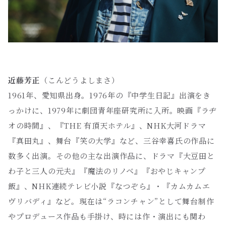
近藤芳正
（こんどうよしまさ）
1961年、愛知県出身。1976年の『中学生日記』出演をき
っかけに、1979年に劇団青年座研究所に入所。映画『ラヂ
オの時間』、『THE 有頂天ホテル』、NHK大河ドラマ
『真田丸』、舞台『笑の大学』など、三谷幸喜氏の作品に
数多く出演。その他の主な出演作品に、ドラマ『大豆田と
わ子と三人の元夫』『魔法のリノベ』『おやじキャンプ
飯』、NHK連続テレビ小説『なつぞら』・『カムカムエ
ヴリバディ』など。現在は“ラコンチャン”として舞台制作
やプロデュース作品も手掛け、時には作・演出にも関わ